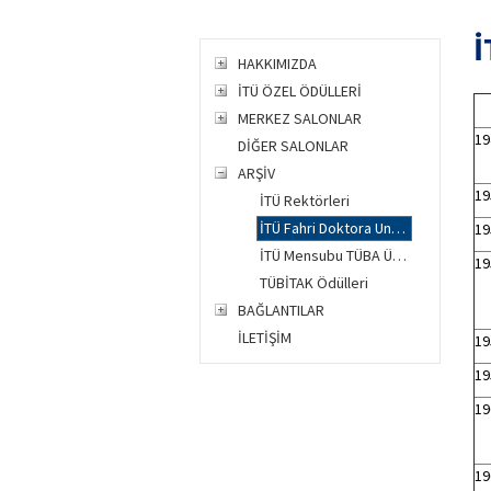
İ
HAKKIMIZDA
İTÜ ÖZEL ÖDÜLLERİ
MERKEZ SALONLAR
19
DİĞER SALONLAR
ARŞİV
19
İTÜ Rektörleri
İTÜ Fahri Doktora Unvanları
19
İTÜ Mensubu TÜBA Üyeleri ve TÜBA Ödülleri
19
TÜBİTAK Ödülleri
BAĞLANTILAR
İLETİŞİM
19
19
19
19