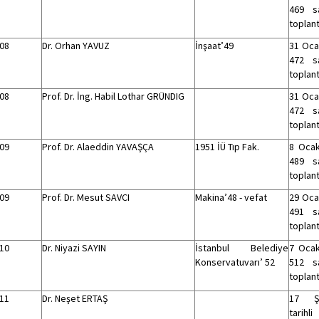
469 sa
toplant
08
Dr. Orhan YAVUZ
İnşaat’49
31 Ocak
472 sa
toplant
08
Prof. Dr. İng. Habil Lothar GRÜNDIG
31 Ocak
472 sa
toplant
09
Prof. Dr. Alaeddin YAVAŞÇA
1951 İÜ Tıp Fak.
8 Ocak
489 sa
toplant
09
Prof. Dr. Mesut SAVCI
Makina’48 - vefat
29 Ocak
491 sa
toplant
10
Dr. Niyazi SAYIN
İstanbul Belediye
7 Ocak
Konservatuvarı’ 52
512 sa
toplant
11
Dr. Neşet ERTAŞ
17 Ş
tarihl