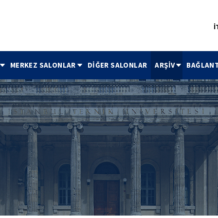
İ
MERKEZ SALONLAR
DİĞER SALONLAR
ARŞİV
BAĞLANT