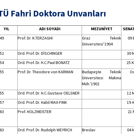
TÜ Fahri Doktora Unvanları
YIL
ADI SOYADI
MEZUNİYET
SENAT
49
Prof. Dr. K.TERZAGHI
Graz Teknik
09 
Üniversitesi’1904
52
Ord. Prof. Dr. DİSCHINGER
30 
54
Ord. Prof. Dr. H.C.Paul BONATZ
25 
55
Prof. Dr. Theodore von KARMAN
Budapeşte Teknik
Oc
Üniversitesi Makina
Müh.’1902
55
Ord. Prof. Dr. H.C.Gustave OELSNER
12 
57
Ord. Prof. Dr. Habil MAX-FINK
19 A
63
Prof. HOLZMEISTER
21 
63
Ord. Prof. Dr. Rudolph WEYRICH
Breslav
04 