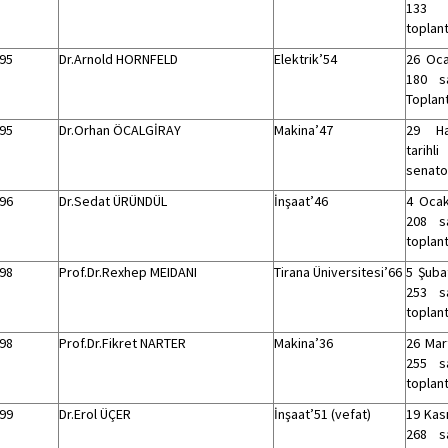
133
toplant
95
Dr.Arnold HORNFELD
Elektrik’54
26 Oca
180 sa
Toplant
95
Dr.Orhan ÖCALGİRAY
Makina’47
29 Ha
tarihl
senato 
96
Dr.Sedat ÜRÜNDÜL
İnşaat’46
4 Ocak
208 sa
toplant
98
Prof.Dr.Rexhep MEIDANI
Tirana Üniversitesi’66
5 Şubat
253 sa
toplant
98
Prof.Dr.Fikret NARTER
Makina’36
26 Mart
255 sa
toplant
99
Dr.Erol ÜÇER
İnşaat’51 (vefat)
19 Kas
268 sa