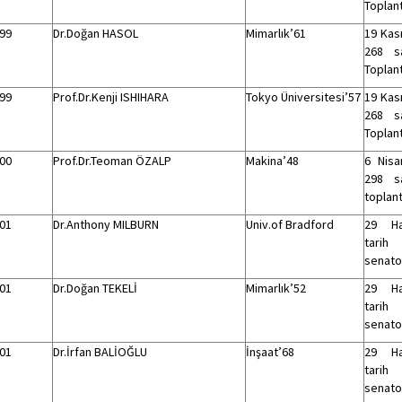
Toplant
99
Dr.Doğan HASOL
Mimarlık’61
19 Kas
268 sa
Toplant
99
Prof.Dr.Kenji ISHIHARA
Tokyo Üniversitesi’57
19 Kas
268 sa
Toplant
00
Prof.Dr.Teoman ÖZALP
Makina’48
6 Nisa
298 sa
toplant
01
Dr.Anthony MILBURN
Univ.of Bradford
29 Ha
tarih
senato 
01
Dr.Doğan TEKELİ
Mimarlık’52
29 Ha
tarih
senato 
01
Dr.İrfan BALİOĞLU
İnşaat’68
29 Ha
tarih
senato 