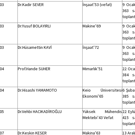
03
Dr.Kadir SEVER
İnşaat’53 (vefat)
9 Ocak
363 sa
toplant
03
Dr.Yusuf BOLAYIRLI
Makine’69
9 Ocak
363 sa
toplant
03
Dr.Hüsamettin KAVİ
İnşaat’72
9 Ocak
363 sa
toplant
04
Prof.Hande SUHER
Mimarlık’51
22 Ocak
384 sa
toplant
04
Dr.Hisashi YAMAMOTO
Keio Üniversitesi
6 Şubat
Ekonomi’65
385 sa
toplant
05
Dr.Vehbi HACIKADİROĞLU
Yüksek Mühendis
22 Eylü
Mektebi’43 Vefat
415 sa
toplant
07
Dr.Keskin KESER
Makina’63
13 Aral