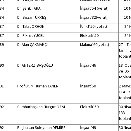
84
Dr. Şarık TARA
İnşaat’54 (vefat)
10 
84
Dr. Sezai TÜRKEŞ
İnşaat’32(vefat)
10 
87
Dr. Talat ORHON
İÜ İkt’50 (vefat)
24 
87
Dr. Fikret YÜCEL
Elektrik’50
24 
89
Dr.Akın ÇAKMAKÇI
Makina’60(vefat)
27 Te
tarih 
toplant
90
Dr.Ali TERZİBAŞOĞLU
İnşaat’46
18 Oca
ve 96 
toplant
91
Prof.Dr. M. Turhan TANER
İnşaat’50
2 Mayıs
114 sa
toplant
92
Cumhurbaşkanı Turgut ÖZAL
Elektrik’50
30 Nisa
133
toplant
92
Başbakan Süleyman DEMİREL
İnşaat’49
30 Nisa