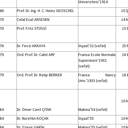
Üniversitesi’1914
66
Prof. Dr. Ing. H. C. Heinz GEOSCHEL
10 
70
Celal Esat ARSEVEN
14 
70
Prof. Fritz STÜSSİ
15 
76
Dr. Fevzi AKKAYA
İnşaat’32 (vefat)
25 
79
Ord. Prof. Dr. Cahit ARF
Fransa Ecole Normale
18 
Superieure’1932
(vefat)
79
Ord. Prof. Dr. Ratip BERKER
Fransa Nancy
18 
Univ.’1933 (vefat)
10 
84
Dr. Ömer Cavit ÇITAK
Makina’54 (vefat)
84
Dr. Nurettin KOÇAK
İnşaat’55
10 
84
Dr. Üzeyir GARİH
Makina’55 (vefat)
10 